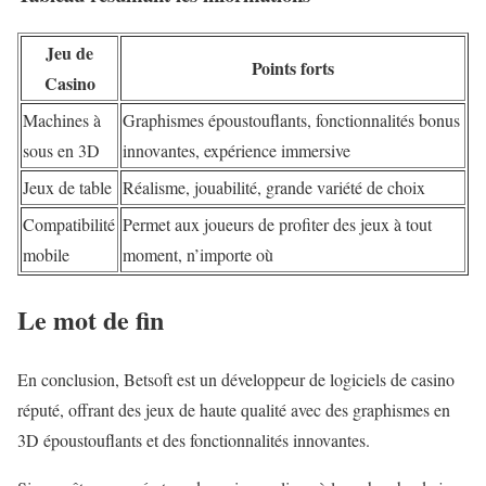
Jeu de
Points forts
Casino
Machines à
Graphismes époustouflants, fonctionnalités bonus
sous en 3D
innovantes, expérience immersive
Jeux de table
Réalisme, jouabilité, grande variété de choix
Compatibilité
Permet aux joueurs de profiter des jeux à tout
mobile
moment, n’importe où
Le mot de fin
En conclusion, Betsoft est un développeur de logiciels de casino
réputé, offrant des jeux de haute qualité avec des graphismes en
3D époustouflants et des fonctionnalités innovantes.