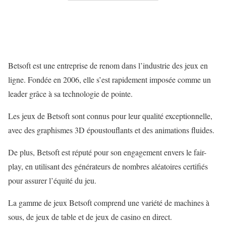
Betsoft est une entreprise de renom dans l’industrie des jeux en
ligne. Fondée en 2006, elle s’est rapidement imposée comme un
leader grâce à sa technologie de pointe.
Les jeux de Betsoft sont connus pour leur qualité exceptionnelle,
avec des graphismes 3D époustouflants et des animations fluides.
De plus, Betsoft est réputé pour son engagement envers le fair-
play, en utilisant des générateurs de nombres aléatoires certifiés
pour assurer l’équité du jeu.
La gamme de jeux Betsoft comprend une variété de machines à
sous, de jeux de table et de jeux de casino en direct.