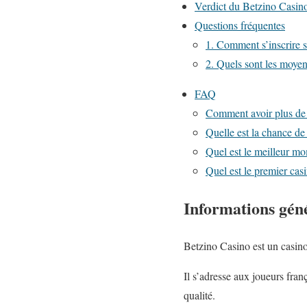
Verdict du Betzino Casin
Questions fréquentes
1. Comment s’inscrire 
2. Quels sont les moyen
FAQ
Comment avoir plus de 
Quelle est la chance de
Quel est le meilleur mo
Quel est le premier ca
Informations gén
Betzino Casino est un casin
Il s’adresse aux joueurs fran
qualité.