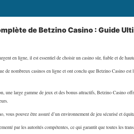
plète de Betzino Casino : Guide Ult
gent en ligne, il est essentiel de choisir un casino sûr, fiable et de haute
ue de nombreux casinos en ligne et ont conclu que Betzino Casino est l’
on, une large gamme de jeux et des bonus attractifs, Betzino Casino off
eurs.
o, vous pouvez être assuré d’un environnement de jeu sécurisé et équit
lementé par les autorités compétentes, ce qui garantit que toutes les tran