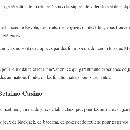
arge sélection de machines à sous classiques, de vidéoslots et de jackp
e l’ancienne Égypte, des fruits, des voyages ou des films, vous trouve
préférences.
ino Casino sont développées par des fournisseurs de renom tels que M
 pour leur qualité et leur innovation, ce qui garantit une expérience de 
s animations fluides et des fonctionnalités bonus excitantes.
Betzino Casino
ment une gamme de jeux de table classiques pour les amateurs de jeux d
e jeux de blackjack, de baccarat, de poker et de roulette pour tester vos