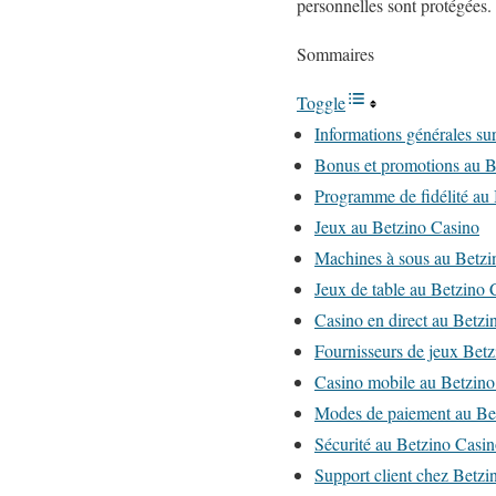
personnelles sont protégées.
Sommaires
Toggle
Informations générales su
Bonus et promotions au B
Programme de fidélité au
Jeux au Betzino Casino
Machines à sous au Betzi
Jeux de table au Betzino 
Casino en direct au Betzi
Fournisseurs de jeux Bet
Casino mobile au Betzino
Modes de paiement au Be
Sécurité au Betzino Casi
Support client chez Betzi