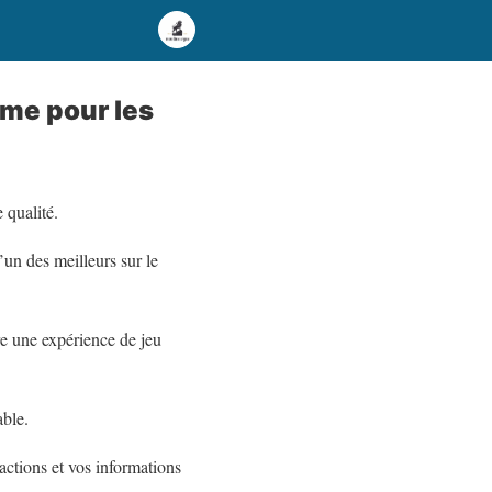
ime pour les
 qualité.
un des meilleurs sur le
re une expérience de jeu
able.
sactions et vos informations