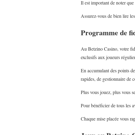
Il est important de noter qu
Assurez-vous de bien lire le
Programme de fid
Au Betzino Casino, votre fid
exclusifs aux joueurs régulier
En accumulant des points de f
rapides, de gestionnaire de 
Plus vous jouez, plus vous s
Pour bénéficier de tous les a
Chaque mise placée vous rap