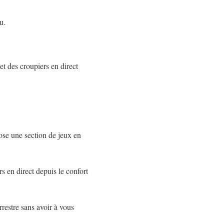
u.
t des croupiers en direct
ose une section de jeux en
rs en direct depuis le confort
errestre sans avoir à vous