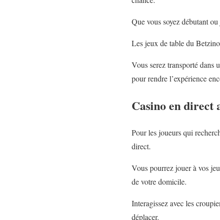
Que vous soyez débutant ou j
Les jeux de table du Betzino
Vous serez transporté dans u
pour rendre l’expérience enc
Casino en direct 
Pour les joueurs qui recherc
direct.
Vous pourrez jouer à vos jeux 
de votre domicile.
Interagissez avec les croupier
déplacer.