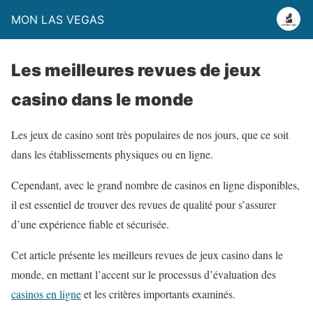
MON LAS VEGAS
Les meilleures revues de jeux
casino dans le monde
Les jeux de casino sont très populaires de nos jours, que ce soit
dans les établissements physiques ou en ligne.
Cependant, avec le grand nombre de casinos en ligne disponibles,
il est essentiel de trouver des revues de qualité pour s’assurer
d’une expérience fiable et sécurisée.
Cet article présente les meilleurs revues de jeux casino dans le
monde, en mettant l’accent sur le processus d’évaluation des
casinos en ligne
et les critères importants examinés.