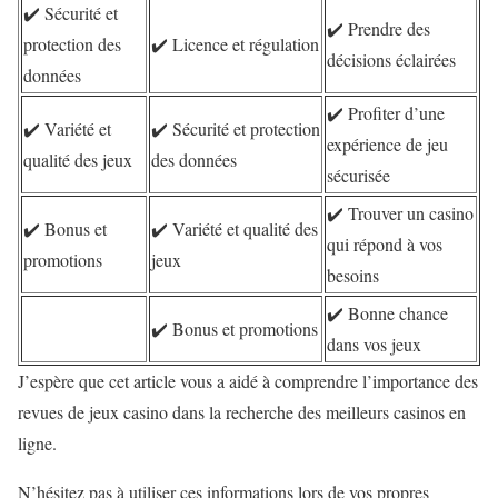
✔️ Sécurité et
✔️ Prendre des
protection des
✔️ Licence et régulation
décisions éclairées
données
✔️ Profiter d’une
✔️ Variété et
✔️ Sécurité et protection
expérience de jeu
qualité des jeux
des données
sécurisée
✔️ Trouver un casino
✔️ Bonus et
✔️ Variété et qualité des
qui répond à vos
promotions
jeux
besoins
✔️ Bonne chance
✔️ Bonus et promotions
dans vos jeux
J’espère que cet article vous a aidé à comprendre l’importance des
revues de jeux casino dans la recherche des meilleurs casinos en
ligne.
N’hésitez pas à utiliser ces informations lors de vos propres