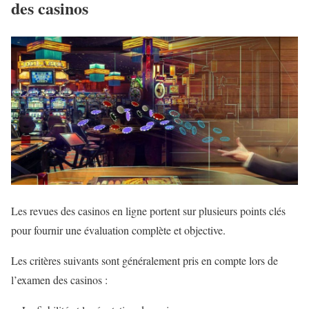
des casinos
Les revues des casinos en ligne portent sur plusieurs points clés
pour fournir une évaluation complète et objective.
Les critères suivants sont généralement pris en compte lors de
l’examen des casinos :