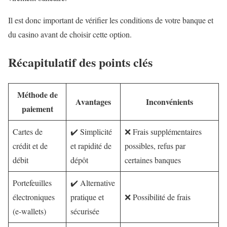
Il est donc important de vérifier les conditions de votre banque et
du casino avant de choisir cette option.
Récapitulatif des points clés
Méthode de
Avantages
Inconvénients
paiement
Cartes de
✔️ Simplicité
❌ Frais supplémentaires
crédit et de
et rapidité de
possibles, refus par
débit
dépôt
certaines banques
Portefeuilles
✔️ Alternative
électroniques
pratique et
❌ Possibilité de frais
(e-wallets)
sécurisée