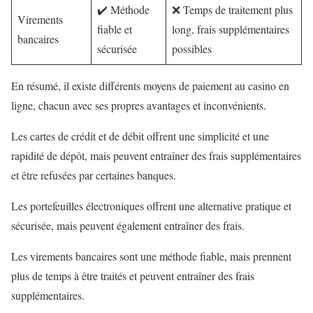
✔️ Méthode
❌ Temps de traitement plus
Virements
fiable et
long, frais supplémentaires
bancaires
sécurisée
possibles
En résumé, il existe différents moyens de paiement au casino en
ligne, chacun avec ses propres avantages et inconvénients.
Les cartes de crédit et de débit offrent une simplicité et une
rapidité de dépôt, mais peuvent entraîner des frais supplémentaires
et être refusées par certaines banques.
Les portefeuilles électroniques offrent une alternative pratique et
sécurisée, mais peuvent également entraîner des frais.
Les virements bancaires sont une méthode fiable, mais prennent
plus de temps à être traités et peuvent entraîner des frais
supplémentaires.