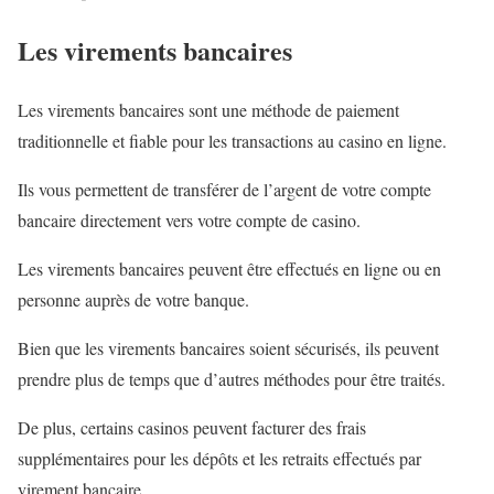
Les virements bancaires
Les virements bancaires sont une méthode de paiement
traditionnelle et fiable pour les transactions au casino en ligne.
Ils vous permettent de transférer de l’argent de votre compte
bancaire directement vers votre compte de casino.
Les virements bancaires peuvent être effectués en ligne ou en
personne auprès de votre banque.
Bien que les virements bancaires soient sécurisés, ils peuvent
prendre plus de temps que d’autres méthodes pour être traités.
De plus, certains casinos peuvent facturer des frais
supplémentaires pour les dépôts et les retraits effectués par
virement bancaire.