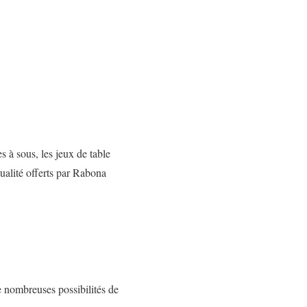
 à sous, les jeux de table
ualité offerts par Rabona
de nombreuses possibilités de