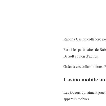
Rabona Casino collabore avec
Parmi les partenaires de Ra
Betsoft et bien d’autres.
Grâce à ces collaborations, 
Casino mobile a
Les joueurs qui aiment joue
appareils mobiles.