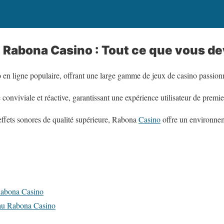
Rabona Casino : Tout ce que vous dev
en ligne populaire, offrant une large gamme de jeux de casino passion
 conviviale et réactive, garantissant une expérience utilisateur de premie
effets sonores de qualité supérieure, Rabona
Casino
offre un environneme
Rabona Casino
 au Rabona Casino