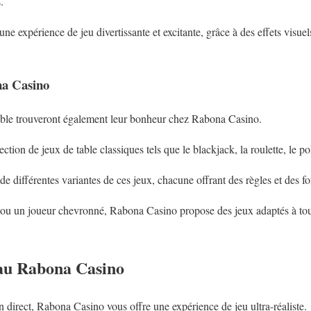
.
ne expérience de jeu divertissante et excitante, grâce à des effets visuel
na Casino
ble trouveront également leur bonheur chez Rabona Casino.
tion de jeux de table classiques tels que le blackjack, la roulette, le po
de différentes variantes de ces jeux, chacune offrant des règles et des f
ou un joueur chevronné, Rabona Casino propose des jeux adaptés à tou
 au Rabona Casino
n direct, Rabona Casino vous offre une expérience de jeu ultra-réaliste.