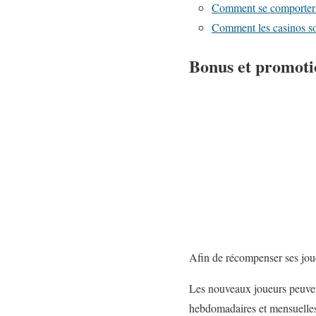
Comment se comporter 
Comment les casinos so
Bonus et promoti
Afin de récompenser ses joue
Les nouveaux joueurs peuvent
hebdomadaires et mensuelles