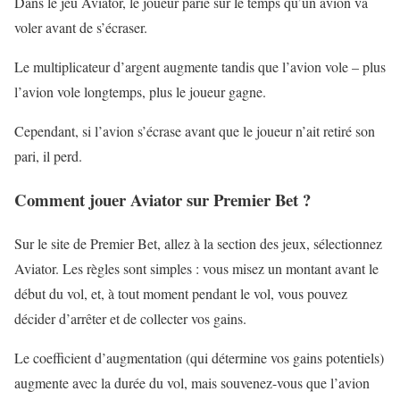
Dans le jeu Aviator, le joueur parie sur le temps qu’un avion va
voler avant de s’écraser.
Le multiplicateur d’argent augmente tandis que l’avion vole – plus
l’avion vole longtemps, plus le joueur gagne.
Cependant, si l’avion s’écrase avant que le joueur n’ait retiré son
pari, il perd.
Comment jouer Aviator sur Premier Bet ?
Sur le site de Premier Bet, allez à la section des jeux, sélectionnez
Aviator. Les règles sont simples : vous misez un montant avant le
début du vol, et, à tout moment pendant le vol, vous pouvez
décider d’arrêter et de collecter vos gains.
Le coefficient d’augmentation (qui détermine vos gains potentiels)
augmente avec la durée du vol, mais souvenez-vous que l’avion