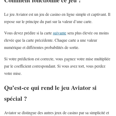
Le jeu Aviator est un jeu de casino en ligne simple et captivant. Il
repose sur le principe du pari sur la valeur d’une carte.
Vous devez prédire si la carte
suivante
sera plus élevée ou moins
élevée que la carte précédente. Chaque carte a une valeur
numérique et différentes probabilités de sortie.
Si votre prédiction est correcte, vous gagnez votre mise multipliée
par le coefficient correspondant. Si vous avez tort, vous perdez
votre mise.
Qu’est-ce qui rend le jeu Aviator si
spécial ?
Aviator se distingue des autres jeux de casino par sa simplicité et