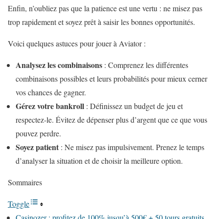
Enfin, n’oubliez pas que la patience est une vertu : ne misez pas
trop rapidement et soyez prêt à saisir les bonnes opportunités.
Voici quelques astuces pour jouer à Aviator :
Analysez les combinaisons
: Comprenez les différentes
combinaisons possibles et leurs probabilités pour mieux cerner
vos chances de gagner.
Gérez votre bankroll
: Définissez un budget de jeu et
respectez-le. Évitez de dépenser plus d’argent que ce que vous
pouvez perdre.
Soyez patient
: Ne misez pas impulsivement. Prenez le temps
d’analyser la situation et de choisir la meilleure option.
Sommaires
Toggle
Casinozer : profitez de 100% jusqu’à 500€ + 50 tours gratuits