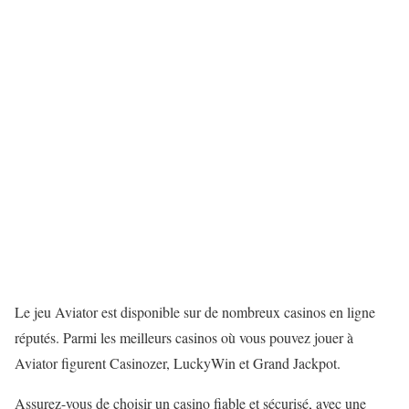
Le jeu Aviator est disponible sur de nombreux casinos en ligne
réputés. Parmi les meilleurs casinos où vous pouvez jouer à
Aviator figurent Casinozer, LuckyWin et Grand Jackpot.
Assurez-vous de choisir un casino fiable et sécurisé, avec une