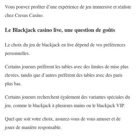
Vous pouvez profiter d’une expérience de jeu immersive et réaliste
chez Cresus Casino.
Le Blackjack casino live, une question de goûts
Le choix du jeu de blackjack en live dépend de vos préférences
personnelles.
Certains joueurs préfèrent les tables avec des limites de mise plus
élevées, tandis que d’autres préfèrent des tables avec des paris
plus bas.
Certains joueurs recherchent également des variantes spéciales du
jeu, comme le blackjack à plusieurs mains ou le blackjack VIP.
Quel que soit votre choix, assurez-vous de vous amuser et de
jouer de manière responsable.