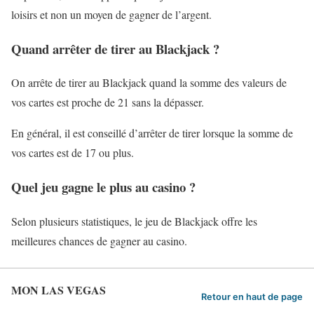
loisirs et non un moyen de gagner de l’argent.
Quand arrêter de tirer au Blackjack ?
On arrête de tirer au Blackjack quand la somme des valeurs de
vos cartes est proche de 21 sans la dépasser.
En général, il est conseillé d’arrêter de tirer lorsque la somme de
vos cartes est de 17 ou plus.
Quel jeu gagne le plus au casino ?
Selon plusieurs statistiques, le jeu de Blackjack offre les
meilleures chances de gagner au casino.
MON LAS VEGAS
Retour en haut de page