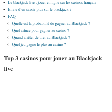
Le blackjack live : jouer en ligne sur les casinos français
Envie d’en savoir plus sur le blackjack ?
FAQ
Quelle est la probabilité de gagner au Blackjack ?
Quel astuce pour gagner au casino ?
Quand arrêter de tirer au Blackjack ?
Quel jeu gagne le plus au casino ?
Top 3 casinos pour jouer au Blackjack
live