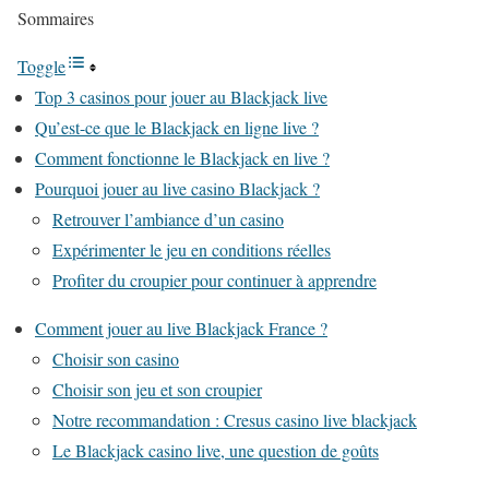
Sommaires
Toggle
Top 3 casinos pour jouer au Blackjack live
Qu’est-ce que le Blackjack en ligne live ?
Comment fonctionne le Blackjack en live ?
Pourquoi jouer au live casino Blackjack ?
Retrouver l’ambiance d’un casino
Expérimenter le jeu en conditions réelles
Profiter du croupier pour continuer à apprendre
Comment jouer au live Blackjack France ?
Choisir son casino
Choisir son jeu et son croupier
Notre recommandation : Cresus casino live blackjack
Le Blackjack casino live, une question de goûts