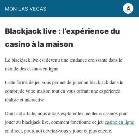
MON LAS VEGAS
Blackjack live : l’expérience du
casino à la maison
Le blackjack live est devenu une tendance croissante dans le
monde des casinos en ligne.
Cette forme de jeu vous permet de jouer au blackjack dans le
confort de votre maison tout en vous offrant une expérience
réaliste et interactive.
Dans cet article, nous allons explorer les meilleurs casinos pour
jouer au blackjack live, comment fonctionne ce jeu
casino en ligne
en direct, pourquoi devriez-vous y jouer et plus encore.