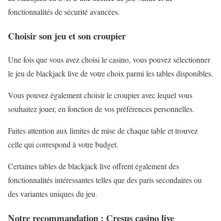
fonctionnalités de sécurité avancées.
Choisir son jeu et son croupier
Une fois que vous avez choisi le casino, vous pouvez sélectionner
le jeu de blackjack live de votre choix parmi les tables disponibles.
Vous pouvez également choisir le croupier avec lequel vous
souhaitez jouer, en fonction de vos préférences personnelles.
Faites attention aux limites de mise de chaque table et trouvez
celle qui correspond à votre budget.
Certaines tables de blackjack live offrent également des
fonctionnalités intéressantes telles que des paris secondaires ou
des variantes uniques du jeu.
Notre recommandation : Cresus casino live