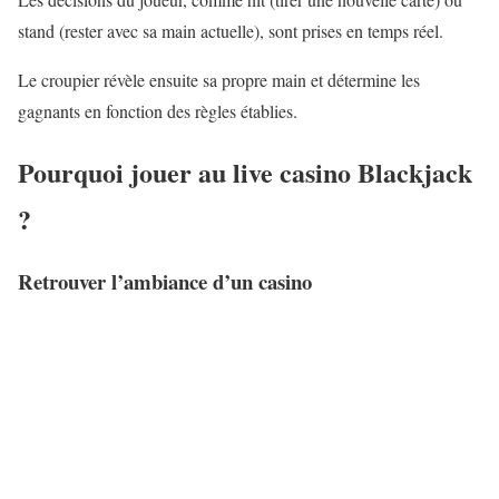
stand (rester avec sa main actuelle), sont prises en temps réel.
Le croupier révèle ensuite sa propre main et détermine les
gagnants en fonction des règles établies.
Pourquoi jouer au live casino Blackjack
?
Retrouver l’ambiance d’un casino