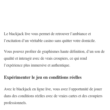
Le blackjack live vous permet de retrouver l’ambiance et
l’excitation d’un véritable casino sans quitter votre domicile.
Vous pouvez profiter de graphismes haute définition, d’un son de
qualité et interagir avec de vrais croupiers, ce qui rend
l’expérience plus immersive et authentique.
Expérimenter le jeu en conditions réelles
Avec le blackjack en ligne live, vous avez l’opportunité de jouer
dans des conditions réelles avec de vraies cartes et des croupiers
professionnels.