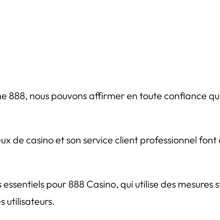
e 888, nous pouvons affirmer en toute confiance que 
ux de casino et son service client professionnel font
cts essentiels pour 888 Casino, qui utilise des mesures
 utilisateurs.