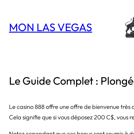
Aller
au
MON LAS VEGAS
contenu
Le Guide Complet : Plongée
Le casino 888 offre une offre de bienvenue très
Cela signifie que si vous déposez 200 C$, vous
Notez cependant que ces bonus sont soumis à des 