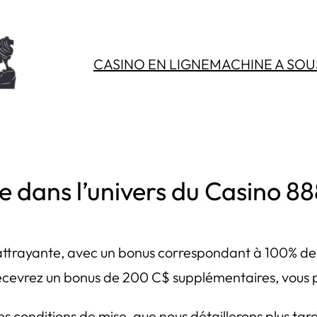
CASINO EN LIGNE
MACHINE A SOU
 dans l’univers du Casino 88
 attrayante, avec un bonus correspondant à 100% de 
 recevrez un bonus de 200 C$ supplémentaires, vous 
conditions de mise, que nous détaillerons plus tard