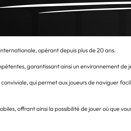
nternationale, opérant depuis plus de 20 ans.
mpétentes, garantissant ainsi un environnement de jeu
conviviale, qui permet aux joueurs de naviguer facile
biles, offrant ainsi la possibilité de jouer où que vou